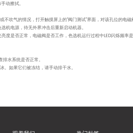
布手动擦拭。
漏气或不吹气的情况，打开触摸屏上的“阀门测试”界面，对该孔位的电
切断色选机电源，待无外界冲击后重新启动机器。
查灯光亮度是否正常，电磁阀是否工作，色选机运行过程中LED闪烁频
检查排水系统是否正常。
结冰。如果它们被冻结，请手动排干水。