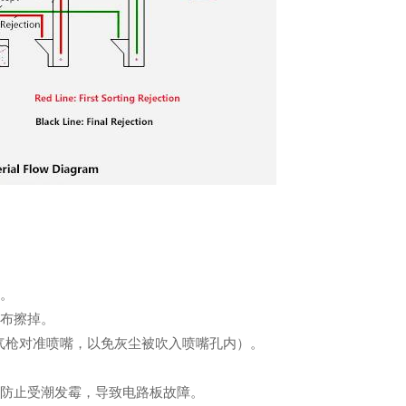
渍。
软布擦掉。
要将气枪对准喷嘴，以免灰尘被吹入喷嘴孔内）。
物，防止受潮发霉，导致电路板故障。