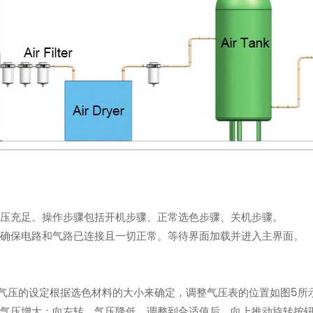
气压充足。操作步骤包括开机步骤、正常选色步骤、关机步骤。
时确保电路和气路已连接且一切正常。等待界面加载并进入主界面。
Pa。气压的设定根据选色材料的大小来确定，调整气压表的位置如图5
动气压增大；向左转，气压降低。调整到合适值后，向上推动旋转按