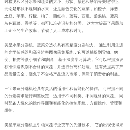
时检测和区分水果和蔬菜的大小、形状、颜色和缺陷等关键特征。
无论是形状不规则的水果，还是颜色变化的蔬菜，如橙子、洋葱、
土豆、苹果、柠檬、柚子、西红柿、蓝莓、西瓜、猕猴桃、菠菜、
灰色蔬菜、香草等，都可以准确识别和分类。
这大大提高了果蔬加
工企业的生产效率，节省了人工成本和时间。
美星水果分选机、蔬菜分选机具有高精度分选能力。
通过利用先进
的光学传感器和高分辨率图像采集系统，它可以捕捉到异物、病
变、损伤等微小细节和缺陷。
基于深度学习算法，它可以根据预设
标准快速识别不合格的果蔬，并进行分离和处理。
这有效提高了产
品质量安全，避免了不合格产品流入市场，保障了消费者的利益。
三宝果蔬分选机还具有灵活的适用性和智能化的操作。
可根据不同
的分选需求进行调整设定，适用于不同种类、不同规格的果蔬。
同
时配备人性化的操作界面和智能化的控制系统，方便操作、管理和
维护。
美星果蔬分选机是引领果蔬行业变革的先进技术。
它的出现使得果