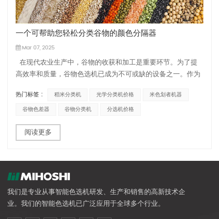
一个可帮助您轻松分类谷物的颜色分隔器
Mar 07, 2025
在现代农业生产中，谷物的收获和加工是重要环节。为了提
高效率和质量，谷物色选机已成为不可或缺的设备之一。作为
知名的农业工业机械制造商，美星品牌凭借其先进的技术和卓
热门标签 :
稻米分类机
光学分类机价格
米色划者机器
越的质量，为生产和加工企业提供了一系列高效智能的谷物色
选机。本文将介绍美星谷物色选机的特点和优势，帮助读者选
谷物色差器
谷物分类机
分选机价格
择适合自己需求的设备。 &...
阅读更多
我们是专业从事智能色选机研发、生产和销售的高新技术企
业。我们的智能色选机已广泛应用于全球多个行业。