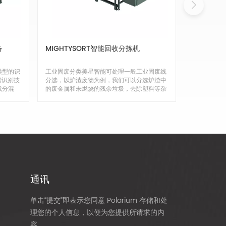
备
MIGHTYSORT智能回收分拣机
类型的识
工业固废分类美星智能可处理一般工业固废线
谱识别技
分选，以炉渣废物为例，我们可以分选炉渣中
成分混
的废金属和未燃烧的残余垃圾，去除塑料等杂
训练，提
质，从而减弱其气味，稳定其性能，达到资源
超过
利用的标准，变废为宝。陈旧垃圾分类美星智
利用水
能可以对老化垃圾中未分解的塑料、骨料、金
分类效
属等物质进行分选，实现老化垃圾的无害化、
器人
资源化处理。废旧汽车电池的分类美星智能可
稳定高效
以对新能源汽车废旧1日电池中的电极材料、
到端执
铜箔、铝箔进行分类净化，提高废旧1日电池
，能够
的回收利用效率。
寸差异
灵活满
通讯
碎、筛
最终的分
单击“提交”即表示您同意 Polarium 存储和处
验，拥有
足不同业
理您的个人信息，以便为您提供所请求的内
选流程，
容。