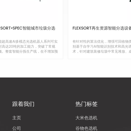
ASORT•SPEC智能城市垃圾分选
FLEXSORT再生资源智能分选设
能超高速AI多模态光选机器人系列可实
有针对性的算法优化，增强可回收物
时高达20吨的加工能力，突破了常规
别基于自学习AI智能识别技术和高光
颈。整套智能分拣生产线，在不增加预
术，针对建筑装修垃圾中常见堆放、
况下，可将产能提高一倍以上，并且
杂、污染严重等情况进行针对性强化
工作，降低人工成本80%美星设备搭载
升大件可回收材料识别能力，准确率
先的A视觉识别技术和高光谱识别技
95%，显着提高建筑装修垃圾资源化
同时高速对外观、尺寸、颜色、材质进
平。 针对性机械设计，提高大件垃圾
度识别。塑料整瓶、日用品分拣真实识
率美星智能的高速多用途重型分拣机
达99%。结合自主研发的高精度末端执
（MIGHTYSORT）可在2.7米范围内
，保证最终分选的纯度，实现更高的回
地分拣多达20公斤的物料。高精度端
美星智能基于数十年环保行业经验，拥
行系统搭载独特的角度泛化识别技术
化生产线设计和实施能力，可以满足不
100%准确率轻松处理建筑装修废料尺
的需求并实施定制化改造，优化分选流
大、拣选难的问题。 科学的产线规划
跟着我们
热门标签
现分选效率和效果的良好平衡。
足最终用户的需求美星设备与前端破
分、除尘等工艺设备紧密配合，保证
选效果。久卓基于数十年环保行业经
主页
大米色选机
一体化生产线设计和实施能力，可满
主的需求并实施定制化改造，优化分
公司
谷物色选机