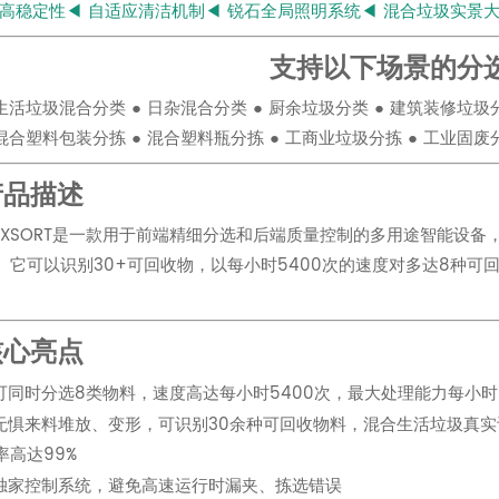
 高稳定性◀ 自适应清洁机制◀ 锐石全局照明系统◀ 混合垃圾实景
支持以下场景的分
 生活垃圾混合分类 ● 日杂混合分类 ● 厨余垃圾分类 ● 建筑装修垃圾
 混合塑料包装分拣 ● 混合塑料瓶分拣 ● 工商业垃圾分拣 ● 工业固废
产品描述
LEXSORT是一款用于前端精细分选和后端质量控制的多用途智能设
。它可以识别30+可回收物，以每小时5400次的速度对多达8种
。
核心亮点
可同时分选8类物料，速度高达每小时5400次，最大处理能力每小时
无惧来料堆放、变形，可识别30余种可回收物料，混合生活垃圾真实
率高达99%
独家控制系统，避免高速运行时漏夹、拣选错误