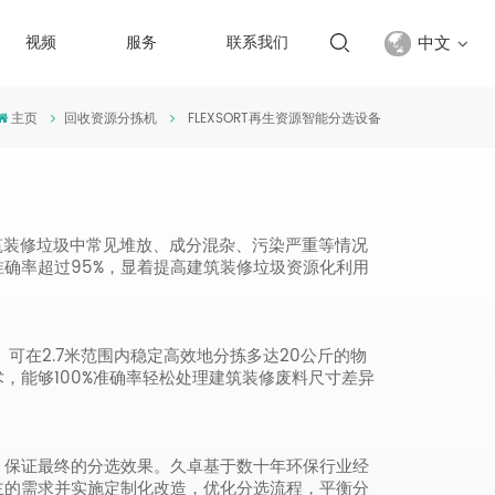
中文
视频
服务
联系我们
主页
回收资源分拣机
FLEXSORT再生资源智能分选设备
English
français
русский
筑装修垃圾中常见堆放、成分混杂、污染严重等情况
确率超过95%，显着提高建筑装修垃圾资源化利用
español
Türkçe
T）可在2.7米范围内稳定高效地分拣多达20公斤的物
，能够100%准确率轻松处理建筑装修废料尺寸差异
العربية
中文
，保证最终的分选效果。久卓基于数十年环保行业经
主的需求并实施定制化改造，优化分选流程，平衡分