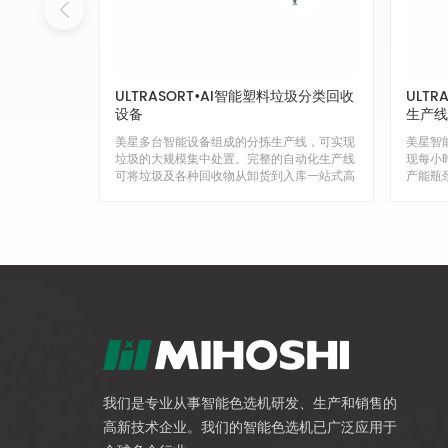
ULTRASORT•AI智能塑料垃圾分类回收
ULTR
设备
生产线
美星多台智能设备组成的分拣生产线，可实现
美星智
垃圾的大规模集中处置。完整的自动化生产线
现每小
可将垃圾及各种回收物从卸货到入库一站式高
产能瓶
效分离，为前端垃圾减量化、无害化处理奠定
算的情
了坚实的基础。光学分选机与多用途分选机器
24/7
人的结合，在同等产能下可减少人工80%，
业界领
24/7工作，将人力从繁重恶劣的工作环境中
术，可
解放出来，大幅降低人员成本和管理风险。针
行高精
对干湿垃圾混合、污染严重、生活垃圾分类难
别率高
等带来的分拣困难，九卓基于JDataBase混
行系统
合垃圾实景数据库和业界首创的高速堆码识别
收利润
技术。它能够以每秒5米的超高速有效识别30
有一体
多种可回收材料，真实识别率>95%，解决了
同业主
分拣问题，提高了资源回收的数量和价格。美
程，实
星智能基于数十年环保行业经验，拥有一体化
生产线设计和实施能力，可以满足不同业主的
我们是专业从事智能色选机研发、生产和销售的
需求，实施定制化改造，优化分拣流程，平衡
高新技术企业。我们的智能色选机已广泛应用于
分拣效率和效果。