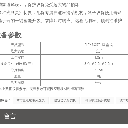
独家避障设计，保护设备免受超大物品损坏
多种夹具灵活切换，配备专属自适应清洁机构，延长设备使用寿命
基于云的一键智能升级、故障即时响应、远程无响应、预测性维护
设备参数
产品型号
FLEXSORT-吸盘式
最大负载
1公斤
工作安排
1.6m
设备尺寸（长x宽x高）
3.4m*2.2m*2.2m
分拣精度
≥95%
重量
1吨
电力浪费
7千瓦
 以上数据仅供参考。实际参数可能因应用和材料情况而异
标签 :
城市生活垃圾分选线
建筑垃圾分类机
可回收垃圾分类线
城市
留言