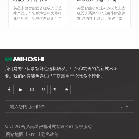
美星多台智能设备组成的分拣
美星智能超高速AI多模态光选
生产线，可实现垃圾的大规模
机器人系列可实现每小时高达
集中处置。完整的自动化生产
20吨的加工能力，突破了常
线可将垃圾及各种回收物从卸
规产能瓶颈。整套智能分拣生
货到入库一站式高效分离，为
产线，在不增加预算的情况
前端垃圾减量化、无害化处理
下，可将产能提高一倍以上，
奠定了坚实的基础。光学分选
并且24/7工作，降低人工成
机与多用途分选机器人的结
本80%美星设备搭载业界领先
合，在同等产能下可减少人工
的A视觉识别技术和高光谱识
80%，24/7工作，将人力从
别技术，可同时高速对外观、
繁重恶劣的工作环境中解放出
尺寸、颜色、材质进行高精度
来，大幅降低人员成本和管理
识别。塑料整瓶、日用品分拣
我们是专业从事智能色选机研发、生产和销售的高新技术企
风险。针对干湿垃圾混合、污
真实识别率高达99%。结合自
业。我们的智能色选机已广泛应用于全球多个行业。
染严重、生活垃圾分类难等带
主研发的高精度末端执行系
来的分拣困难，九卓基于
统，保证最终分选的纯度，实
JDataBase混合垃圾实景数
现更高的回收利润美星智能基
据库和业界首创的高速堆码识
于数十年环保行业经验，拥有
别技术。它能够以每秒5米的
一体化生产线设计和实施能
超高速有效识别30多种可回
力，可以满足不同业主的需求
收材料，真实识别率>95%，
并实施定制化改造，优化分选
解决了分拣问题，提高了资源
流程，实现分选效率和效果的
回收的数量和价格。美星智能
良好平衡。
基于数十年环保行业经验，拥
© 2026 合肥美星智能科技有限公司 版权所有 .
有一体化生产线设计和实施能
网站地图
|
Xml
|
隐私政策
力，可以满足不同业主的需