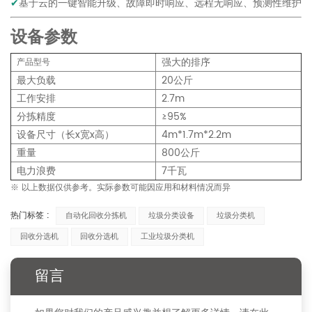
基于云的一键智能升级、故障即时响应、远程无响应、预测性维护
✔
设备参数
强大的排序
产品型号
最大负载
20公斤
工作安排
2.7m
分拣精度
≥95%
设备尺寸（长x宽x高）
4m*1.7m*2.2m
重量
800公斤
电力浪费
7千瓦
※ 以上数据仅供参考。实际参数可能因应用和材料情况而异
热门标签 :
自动化回收分拣机
垃圾分类设备
垃圾分类机
回收分选机
回收分选机
工业垃圾分类机
留言