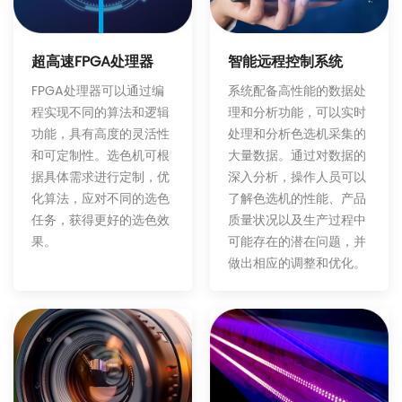
智能远程控制系统
超高速FPGA处理器
系统配备高性能的数据处
FPGA处理器可以通过编
理和分析功能，可以实时
程实现不同的算法和逻辑
处理和分析色选机采集的
功能，具有高度的灵活性
大量数据。通过对数据的
和可定制性。选色机可根
深入分析，操作人员可以
据具体需求进行定制，优
了解色选机的性能、产品
化算法，应对不同的选色
质量状况以及生产过程中
任务，获得更好的选色效
可能存在的潜在问题，并
果。
做出相应的调整和优化。