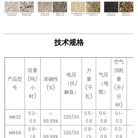
技术规格
空气
容量
力
消耗
电压
气压
产品型
(吨/
准确性
量
量
（伏/
（地
号
小
(%)
(千
(升/
赫兹）
图）
时)
瓦)
分
钟)
0.2-
＞
0.5-
0.6-
0.1-
MR32
220/50
12
0.5
99.99%
0.8
0.8
0.3
0.8-
＞
0.8-
0.6-
0.3-
MR64
220/50
30
1.6
99.99%
1.5
0.8
0.8