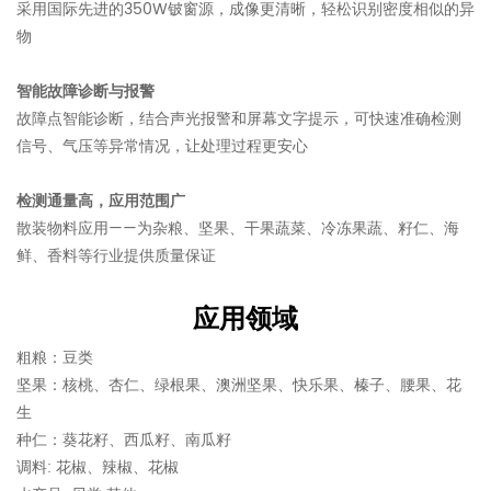
采用国际先进的350W铍窗源，成像更清晰，轻松识别密度相似的异
物
智能故障诊断与报警
故障点智能诊断，结合声光报警和屏幕文字提示，可快速准确检测
信号、气压等异常情况，让处理过程更安心
检测通量高，应用范围广
散装物料应用——为杂粮、坚果、干果蔬菜、冷冻果蔬、籽仁、海
鲜、香料等行业提供质量保证
应用领域
粗粮：豆类
坚果：核桃、杏仁、绿根果、澳洲坚果、快乐果、榛子、腰果、花
生
种仁：葵花籽、西瓜籽、南瓜籽
调料: 花椒、辣椒、花椒