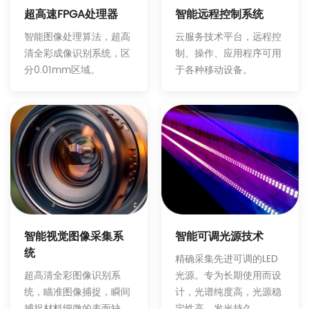
智能远程控制系统
超高速FPGA处理器
云服务技术平台，远程控
智能图像处理算法，超高
制、操作、应用程序可用
清全彩成像识别系统，区
于各种移动设备。
分0.01mm区域。
智能可调光源技术
智能视觉图像采集系
统
精确采集先进可调的LED
光源。专为长期使用而设
超高清全彩图像识别系
计，光谱纯度高，光源稳
统，瞄准图像捕捉，瞬间
定性高，发光持久。
捕捉材料细微的表面缺